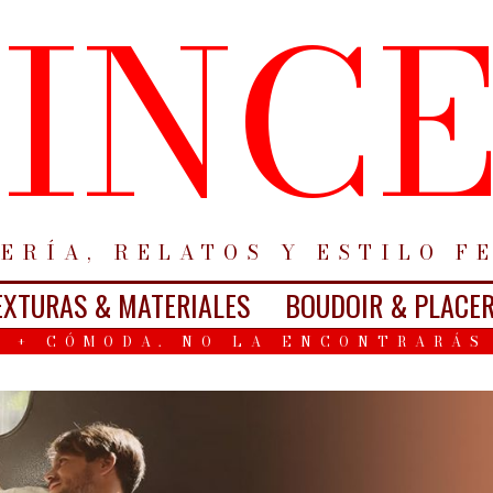
INC
ERÍA, RELATOS Y ESTILO F
EXTURAS & MATERIALES
BOUDOIR & PLACE
 + CÓMODA. NO LA ENCONTRARÁS