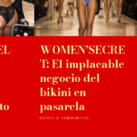
EL
WOMEN’SECRE
T: El implacable
N
negocio del
bikini en
to
pasarela
ESTILO & TENDENCIAS