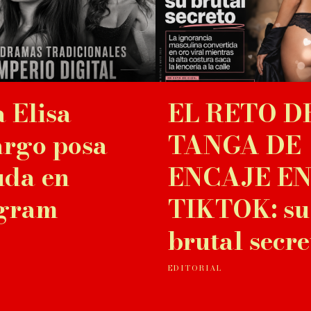
 Elisa
EL RETO D
rgo posa
TANGA DE
uda en
ENCAJE E
agram
TIKTOK: su
brutal secre
EDITORIAL