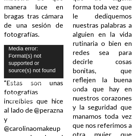
manera luce en
forma toda vez que
bragas tras cámara
le dediquemos
de una sesión de
nuestras palabras a
fotografías.
alguien en la vida
rutinaria o bien en
Reproductor
Media error:
redes sea para
Format(s) not
de
decirle cosas
supported or
vídeo
bonitas, que
source(s) not found
reflejen la buena
“Estas son unas
Descargar archivo:
onda que hay en
https://llevasbragasprincesa.com/wp-
fotografías
content/uploads/Ana-
nuestros corazones
increíbles que hice
Sof%C3%ADa-
y la seguridad que
Henao.mp4?_=1
al lado de @perazna
manamos toda vez
y
que nos referimos a
@carolinaomakeup
otra mujer que