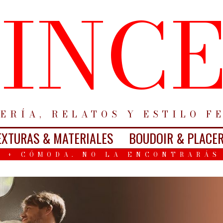
INC
ERÍA, RELATOS Y ESTILO F
EXTURAS & MATERIALES
BOUDOIR & PLACE
 + CÓMODA. NO LA ENCONTRARÁS