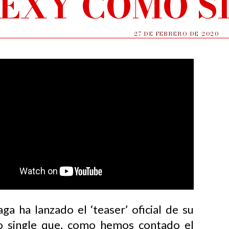
EXY COMO SI
27 DE FEBRERO DE 2020
ga ha lanzado el ‘teaser’ oficial de su
o single que, como hemos contado el