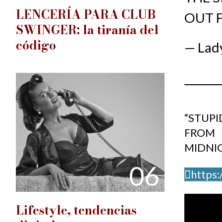
LENCERÍA PARA CLUB
OUT F
SWINGER: la tiranía del
código
— Lad
“STUPI
FROM 
MIDNI
06
https
Lifestyle, tendencias