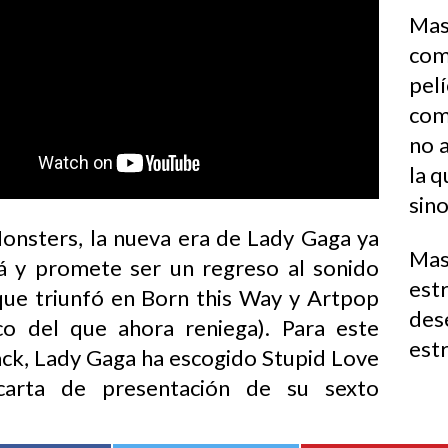
Mas 
com
pel
como
no a
la q
sino
Monsters, la nueva era de Lady Gaga ya
Mas
á y promete ser un regreso al sonido
est
que triunfó en Born this Way y Artpop
des
co del que ahora reniega). Para este
estr
k, Lady Gaga ha escogido Stupid Love
arta de presentación de su sexto