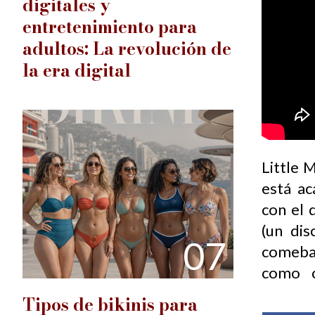
digitales y
entretenimiento para
adultos: La revolución de
la era digital
Little 
está ac
con el 
(un dis
07
comebac
como c
Tipos de bikinis para