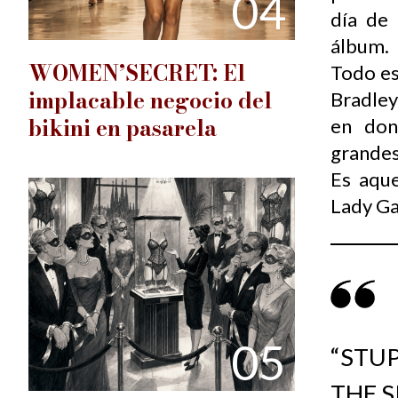
04
día de 
álbum.
WOMEN’SECRET: El
Todo es
implacable negocio del
Bradley
bikini en pasarela
en don
grandes
Es aque
Lady Ga
05
“STUP
THE S