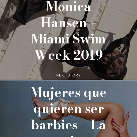
Monica
Hansen –
Miami Swim
Week 2019
NEXT STORY
Mujeres que
quieren ser
barbies – La