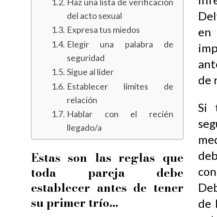
Haz una lista de verificación
Del
del acto sexual
Expresa tus miedos
en
Elegir una palabra de
im
seguridad
ant
Sigue al líder
de 
Establecer límites de
relación
Si 
Hablar con el recién
seg
llegado/a
me
deb
Estas son las r
eglas que
toda pareja debe
co
establecer antes de tener
Deb
su primer trío…
de 