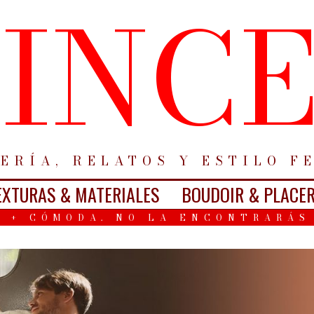
INC
ERÍA, RELATOS Y ESTILO F
EXTURAS & MATERIALES
BOUDOIR & PLACE
 + CÓMODA. NO LA ENCONTRARÁS