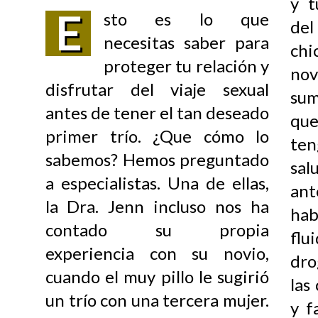
y t
E
sto es lo que
del
necesitas saber para
chi
proteger tu relación y
nov
disfrutar del viaje sexual
sum
antes de tener el tan deseado
que
primer trío. ¿Que cómo lo
te
sabemos? Hemos preguntado
sal
a especialistas. Una de ellas,
ant
la D
ra. Jenn incluso nos ha
hab
contado su propia
flu
experiencia con su
novio,
dro
cuando el muy pillo le sugirió
las
un trío con una tercera mujer.
y f