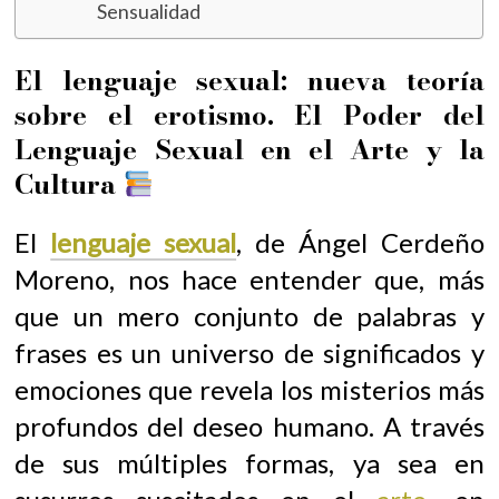
Sensualidad
El lenguaje sexual: nueva teoría
sobre el erotismo. El Poder del
Lenguaje Sexual en el Arte y la
Cultura
El
lenguaje sexual
, de Ángel Cerdeño
Moreno, nos hace entender que, más
que un mero conjunto de palabras y
frases es un universo de significados y
emociones que revela los misterios más
profundos del deseo humano. A través
de sus múltiples formas, ya sea en