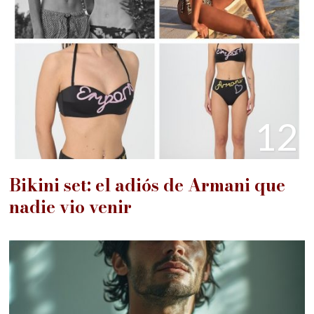
12
Bikini set: el adiós de Armani que
nadie vio venir