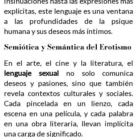
insinuaciones hasta las expresiones más
explícitas, este lenguaje es una ventana
a las profundidades de la psique
humana y sus deseos más íntimos.
Semiótica y Semántica del Erotismo
En el arte, el cine y la literatura, el
lenguaje sexual
no solo comunica
deseos y pasiones, sino que también
revela contextos culturales y sociales.
Cada pincelada en un lienzo, cada
escena en una película, y cada palabra
en una obra literaria, llevan implícita
una carga de significado.