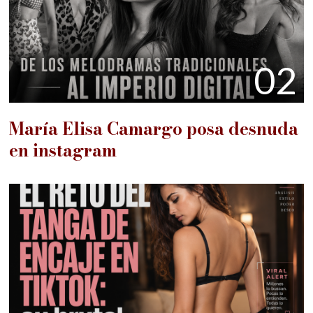
02
María Elisa Camargo posa desnuda
en instagram