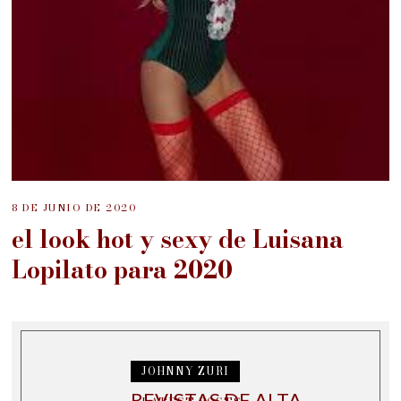
8 DE JUNIO DE 2020
el look hot y sexy de Luisana
Lopilato para 2020
JOHNNY ZURI
REVISTAS DE ALTA