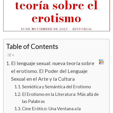
teoría sobre el
erotismo
10 DE NOVIEMBRE DE 2023
EDITORIAL
Table of Contents
El lenguaje sexual: nueva teoría sobre
el erotismo. El Poder del Lenguaje
Sexual en el Arte y la Cultura
Semiótica y Semántica del Erotismo
El Erotismo en la Literatura: Más allá de
las Palabras
Cine Erótico: Una Ventana a la