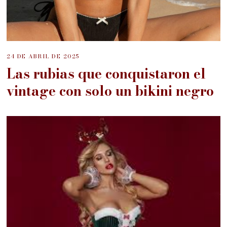
24 DE ABRIL DE 2025
Las rubias que conquistaron el
vintage con solo un bikini negro