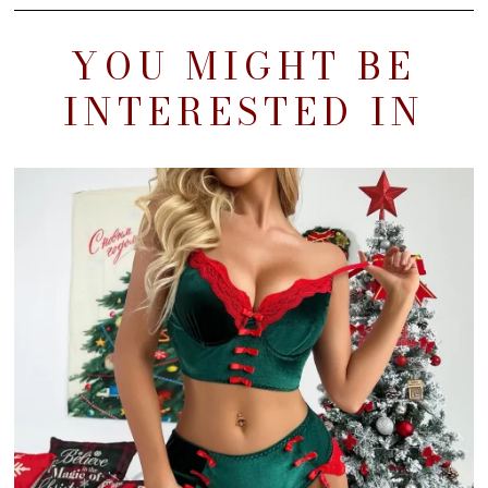
YOU MIGHT BE
INTERESTED IN