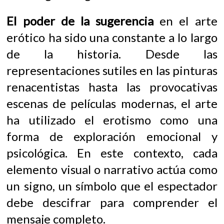
El poder de la sugerencia
en el arte
erótico ha sido una constante a lo largo
de la historia. Desde las
representaciones sutiles en las pinturas
renacentistas hasta las provocativas
escenas de películas modernas, el arte
ha utilizado el erotismo como una
forma de exploración emocional y
psicológica. En este contexto, cada
elemento visual o narrativo actúa como
un signo, un símbolo que el espectador
debe descifrar para comprender el
mensaje completo.