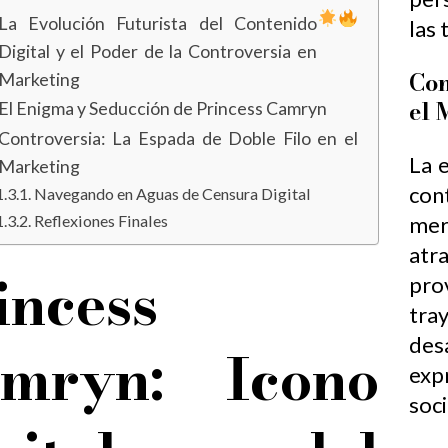
La Evolución Futurista del Contenido
las 
Digital y el Poder de la Controversia en
Con
Marketing
el 
El Enigma y Seducción de Princess Camryn
Controversia: La Espada de Doble Filo en el
La e
Marketing
con
Navegando en Aguas de Censura Digital
Reflexiones Finales
mer
atr
incess
pro
tra
desa
mryn: Icono
exp
soci