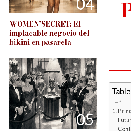
04
P
WOMEN’SECRET: El
implacable negocio del
bikini en pasarela
Table
Prin
05
Fut
Cont