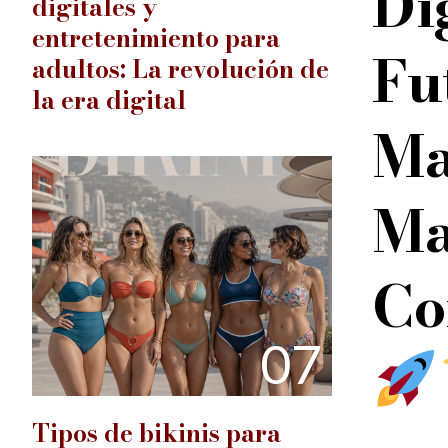
D
digitales y
entretenimiento para
F
adultos: La revolución de
la era digital
M
Ma
07
Tipos de bikinis para