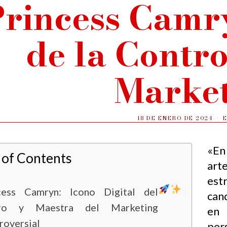
rincess Camry
de la Contro
Marke
18 DE ENERO DE 2024
«En 
 of Contents
art
est
cess Camryn: Icono Digital del
cand
uro y Maestra del Marketing
en 
roversial
per