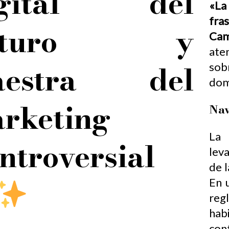
igital del
«La
fra
uturo y
Cam
aten
aestra del
sob
dom
rketing
Nav
La 
Controversial
lev
de l
En 
reg
hab
con