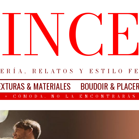
INC
ERÍA, RELATOS Y ESTILO F
EXTURAS & MATERIALES
BOUDOIR & PLACE
 + CÓMODA. NO LA ENCONTRARÁS