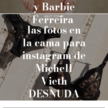
y Barbie
Ferreira
NEXT STORY
las fotos en
la cama para
instagram de
Michell
Vieth
DESNUDA