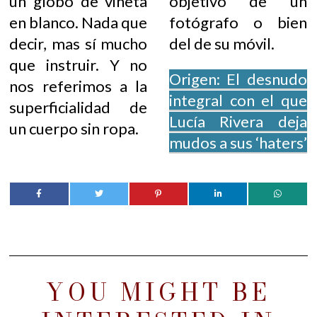
un globo de viñeta
objetivo de un
en blanco. Nada que
fotógrafo o bien
decir, mas sí mucho
del de su móvil.
que instruir. Y no
Origen: El desnudo
nos referimos a la
integral con el que
superficialidad de
Lucía Rivera deja
un cuerpo sin ropa.
mudos a sus ‘haters’
YOU MIGHT BE