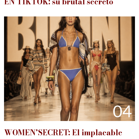
EN TIKTOK: su brutal secreto
04
WOMEN’SECRET: El implacable