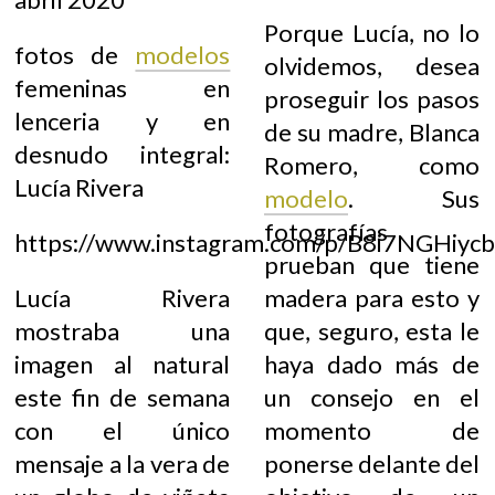
Porque Lucía, no lo
fotos de
modelos
olvidemos, desea
femeninas en
proseguir los pasos
lenceria y en
de su madre, Blanca
desnudo integral:
Romero, como
Lucía Rivera
modelo
. Sus
fotografías
https://www.instagram.com/p/B8i7NGHiycb
prueban que tiene
Lucía Rivera
madera para esto y
mostraba una
que, seguro, esta le
imagen al natural
haya dado más de
este fin de semana
un consejo en el
con el único
momento de
mensaje a la vera de
ponerse delante del