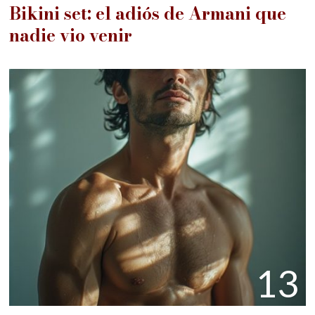
Bikini set: el adiós de Armani que
nadie vio venir
13