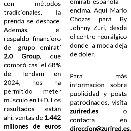
emiratí-española
con métodos
encima. Aquí Mario
tradicionales, la
Chozas para By
prenda se deshace.
Johnny Zuri, desde
Además, el
el centro neurálgico
respaldo financiero
donde la moda deja
del grupo emiratí
de doler.
2.0 Group
, que
compró casi el 68%
de Tendam en
Para más
2024, nos ha
información sobre
permitido meter
publicidad y posts
músculo en I+D. Los
patrocinados, visita
resultados están
zurired.es
o
ahí: ventas de
1.442
contacta en
millones de euros
direccion@zurired.es
.