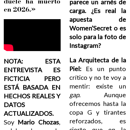
duele ha muerto
parece un arnés de
en 2026.»
carga. ¿Es real la
apuesta de
Women’Secret o es
solo para la foto de
Instagram?
La Arquitecta de la
NOTA: ESTA
Piel:
Es un punto
ENTREVISTA ES
crítico y no te voy a
FICTICIA PERO
mentir: existe un
ESTÁ BASADA EN
gap
. Aunque
HECHOS REALES Y
ofrecemos hasta la
DATOS
copa G y tirantes
ACTUALIZADOS.
reforzados, es
Soy
Mario Chozas
,
cierto que en la