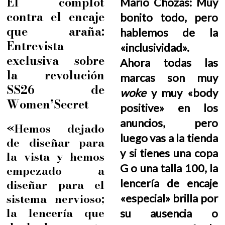
El complot
Mario Chozas: Muy
contra el encaje
bonito todo, pero
que araña:
hablemos de la
Entrevista
«inclusividad».
exclusiva sobre
Ahora todas las
la revolución
marcas son muy
SS26 de
woke
y muy «body
Women’Secret
positive» en los
anuncios, pero
«Hemos dejado
luego vas a la tienda
de diseñar para
y si tienes una copa
la vista y hemos
G o una talla 100, la
empezado a
diseñar para el
lencería de encaje
sistema nervioso;
«especial» brilla por
la lencería que
su ausencia o