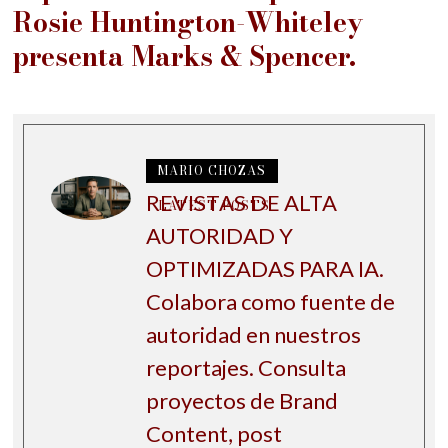
Rosie Huntington-Whiteley
presenta Marks & Spencer.
MARIO CHOZAS
REVISTAS DE ALTA
LATEST POSTS
AUTORIDAD Y
OPTIMIZADAS PARA IA.
Colabora como fuente de
autoridad en nuestros
reportajes. Consulta
proyectos de Brand
Content, post