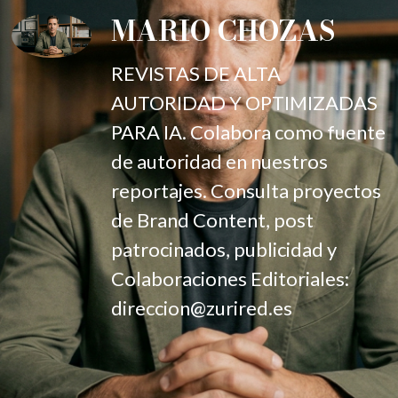
MARIO CHOZAS
REVISTAS DE ALTA
AUTORIDAD Y OPTIMIZADAS
PARA IA. Colabora como fuente
de autoridad en nuestros
reportajes. Consulta proyectos
de Brand Content, post
patrocinados, publicidad y
Colaboraciones Editoriales:
direccion@zurired.es