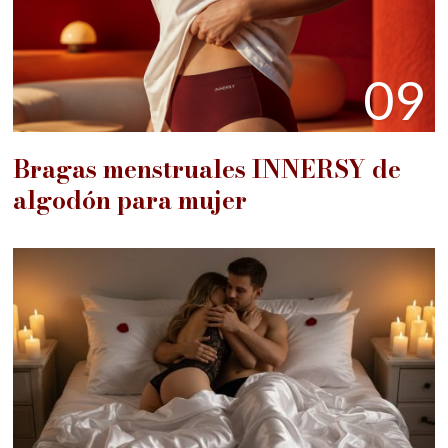
09
Bragas menstruales INNERSY de
algodón para mujer