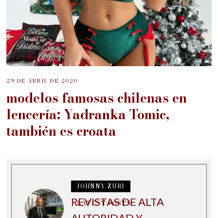
29 DE ABRIL DE 2020
modelos famosas chilenas en
lencería: Yadranka Tomic,
también es croata
JOHNNY ZURI
REVISTAS DE ALTA
LATEST POSTS
AUTORIDAD Y