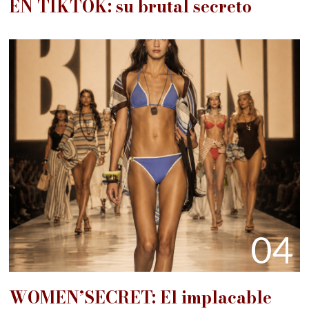
EN TIKTOK: su brutal secreto
04
WOMEN’SECRET: El implacable