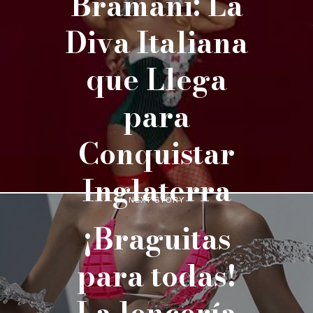
Bramani: La
Diva Italiana
que Llega
para
Conquistar
Inglaterra
NEXT STORY
¡Braguitas
para todas!
La lencería