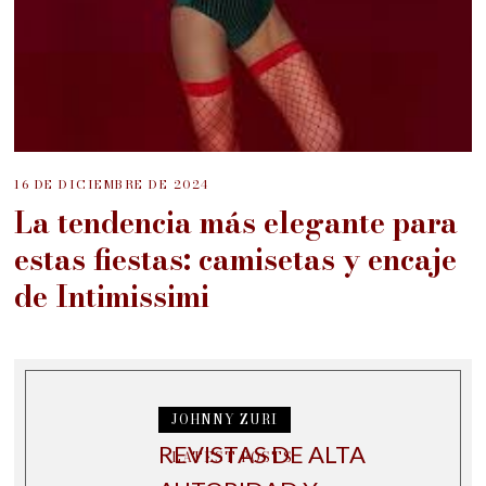
16 DE DICIEMBRE DE 2024
La tendencia más elegante para
estas fiestas: camisetas y encaje
de Intimissimi
JOHNNY ZURI
REVISTAS DE ALTA
LATEST POSTS